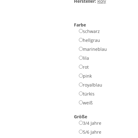
Hersteller:
Roly
Farbe
schwarz
hellgrau
marineblau
lila
rot
pink
royalblau
türkis
weiß
Größe
3/4 Jahre
5/6 Jahre